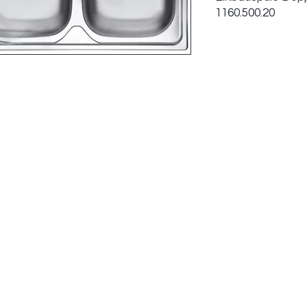
1160.500.20
Art. Nr.:
Maße:
Beckenmaße:
Ventil:
Ausführung: